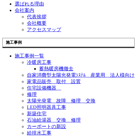
選ばれる理由
会社案内
代表挨拶
会社概要
アクセスマップ
施工事例
施工事例一覧
冷暖房工事
蓄熱暖房機撤去
自家消費型太陽光発電ｼｽﾃﾑ 産業用 法人様向け
家電品販売 取付 設置
住宅設備機器
修理
太陽光発電 故障 修理 交換
LED照明器具工事
新築住宅
石油給湯器 交換 修理
カーポートの新設
給排水工事