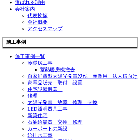
選ばれる理由
会社案内
代表挨拶
会社概要
アクセスマップ
施工事例
施工事例一覧
冷暖房工事
蓄熱暖房機撤去
自家消費型太陽光発電ｼｽﾃﾑ 産業用 法人様向け
家電品販売 取付 設置
住宅設備機器
修理
太陽光発電 故障 修理 交換
LED照明器具工事
新築住宅
石油給湯器 交換 修理
カーポートの新設
給排水工事