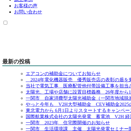
お客様の声
お問い合わせ
最新の投稿
エアコンの補助金についてお知らせ
2024年電化機器販売 優秀販売店の表彰の盾を
当社で電気工事 医療配管他付帯設備工事を担当
太陽光、工場や店舗に設置目標義務 26年度から1
一関市 自家消費型太陽光補助金（一関市地域脱
やっと今年も V2H大型補助金 CEV補助金20
東北電力から 6月1日よりスタートするキャンペ
国際航業株式会社の太陽光発電 蓄電池 V2H 
一関市 2023年 住宅際開催のお知らせ
一関市 生活環境課 主催 太陽光発電セミナー