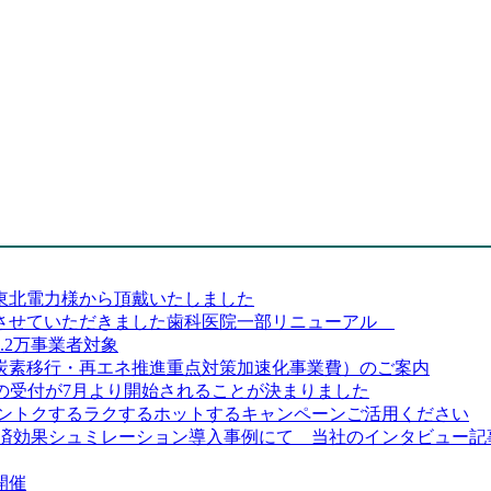
東北電力様から頂戴いたしました
させていただきました歯科医院一部リニューアル
.2万事業者対象
炭素移行・再エネ推進重点対策加速化事業費）のご案内
25の受付が7月より開始されることが決まりました
ーントクするラクするホットするキャンペーンご活用ください
経済効果シュミレーション導入事例にて 当社のインタビュー
開催