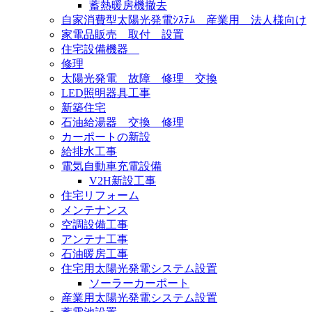
蓄熱暖房機撤去
自家消費型太陽光発電ｼｽﾃﾑ 産業用 法人様向け
家電品販売 取付 設置
住宅設備機器
修理
太陽光発電 故障 修理 交換
LED照明器具工事
新築住宅
石油給湯器 交換 修理
カーポートの新設
給排水工事
電気自動車充電設備
V2H新設工事
住宅リフォーム
メンテナンス
空調設備工事
アンテナ工事
石油暖房工事
住宅用太陽光発電システム設置
ソーラーカーポート
産業用太陽光発電システム設置