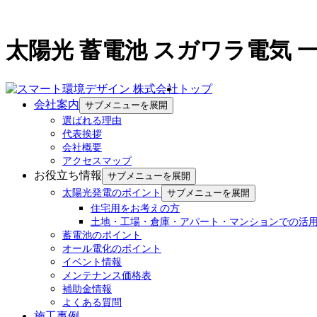
太陽光 蓄電池 スガワラ電気 
トップ
会社案内
サブメニューを展開
選ばれる理由
代表挨拶
会社概要
アクセスマップ
お役立ち情報
サブメニューを展開
太陽光発電のポイント
サブメニューを展開
住宅用をお考えの方
土地・工場・倉庫・アパート・マンションでの活
蓄電池のポイント
オール電化のポイント
イベント情報
メンテナンス価格表
補助金情報
よくある質問
施工事例